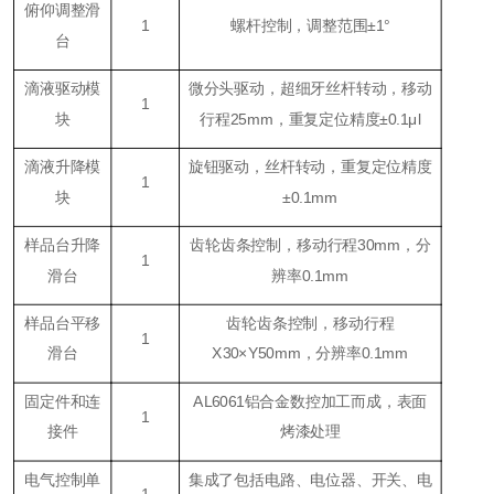
俯仰调整滑
1
螺杆控制，调整范围±1°
台
滴液驱动模
微分头驱动，超细牙丝杆转动，移动
1
块
行程25mm，重复定位精度±0.1μl
滴液升降模
旋钮驱动，丝杆转动，重复定位精度
1
块
±0.1mm
样品台升降
齿轮齿条控制，移动行程30mm，分
1
滑台
辨率0.1mm
样品台平移
齿轮齿条控制，移动行程
1
滑台
X30×Y50mm，分辨率0.1mm
固定件和连
AL6061铝合金数控加工而成，表面
1
接件
烤漆处理
电气控制单
集成了包括电路、电位器、开关、电