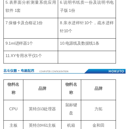
5.表界面分析测量系统应用
6.说明书纸质一份及说明书电
软件 1套
子版 1份
7.保修卡及合格证1份
8.亲水进样针10个，疏水进样
针10个
9.1ml进样器1个
10.电源线及数据线1条
11.XY专用水平仪1个
物料名
物料名
品牌
品牌
称
称
鼠标键
CPU
英特尔i3处理器
力拓
盘
主板
英特尔H61主板
机箱
金和田