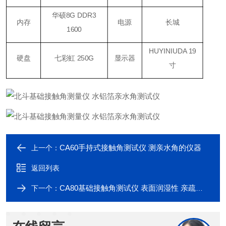
华硕8G DDR3
内存
电源
长城
1600
HUYINIUDA 19
硬盘
七彩虹 250G
显示器
寸
CA60手持式接触角测试仪 测亲水角的仪器
上一个：
返回列表
CA80基础接触角测试仪 表面润湿性 亲疏水性测试
下一个：