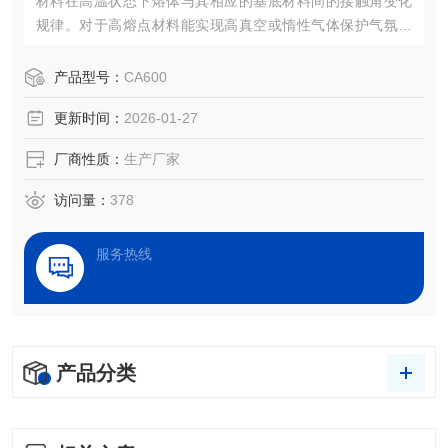
材料在高温状态下熔体与其相应的基底材料间的接触角变化
规律。对于高熔点材料能实现高真空或惰性气体保护气氛下
的表界面性能测试，而对于低熔点材料能现实升降温过程中
的收缩、变形、融化、润湿、铺展及凝固行为进行图像化、
产品型号：
CA600
定量化表征。
更新时间：
2026-01-27
厂商性质：
生产厂家
访问量：
378
服务热线
产品分类