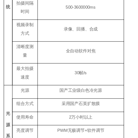
拍摄间隔
统
500-3600000ms
时间
视频录制
录像、回播、合成
方式
清晰度测
全自动软件对焦
量
最大拍摄
30帧/s
速度
光源
国产工业级白色冷光源
组合方式
采用国产石英扩散膜
光
使用寿命
2万小时以上
源
亮度调节
PWM无极调节+软件调节
系