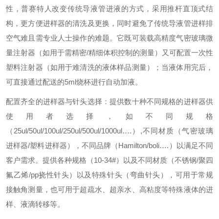
性，普赛特人改变传统导液管进液的方式，采用推杆直顶式结
构，更方便进样器的清洗及更换，同时避免了传统导液管进样排
空气难且需专业人士操作的难题。它既可装载高精度气密玻璃微
量注射器（如用于需精密/精细体积控制的测量）又可配置一次性
塑料注射器（如用于难清洗的液体样品测量）；当液体用完后，
可直接通过配送的5ml烧杯进行自动加液。
配置齐全的进样器与针头选择：提供数十种不同规格的进样器供
使用者选择，如不同规格
（25ul/50ul/100ul/250ul/500ul/1000ul….）,不同材质（气密玻璃
进样器/塑料进样器），不同品牌（Hamilton/boli….）以满足不同
客户需求。提供各种规格（10-34#）以及不同材质（不锈钢/聚四
氟乙烯/pp挠性针头）以及特殊针头（弯曲针头），可用于常规
接触角测量，也可用于超疏水、超亲水、高粘度等特殊液体的进
样、液滴转移等。