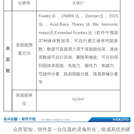
分辨率
0.001°
Fowks法，OWRK法，Zisman法，EOS
法，Acid-Base Theory法,Wu harmonic
mean法,Extended Fowkes法（软件中预装
37种液体数据库，可自行建立液体性能参
表面能测
表
数）数据可直接调入用于表面能估算，液体
量方法
库数据可自行添加、删除和修改。可分别得
面
到固体表面能、色散力、极性力、氢键力、
能
范德华分量、路易斯酸分量、路易斯碱分量
等
表面能单
mJ/m²
位
众所皆知，软件是一台仪器的灵魂所在，组成系统的硬