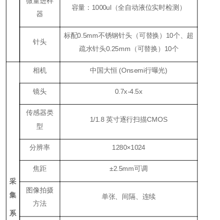
微量进样
容量：1000ul（全自动液位实时检测）
器
标配0.5mm不锈钢针头（可替换）10个、超
针头
疏水针头0.25mm（可替换）10个
相机
中国大恒 (Onsemi行曝光)
镜头
0.7x-4.5x
传感器类
1/1.8 英寸逐行扫描CMOS
型
分辨率
1280×1024
焦距
±2.5mm可调
采
图像拍摄
集
单张、间隔、连续
方法
系