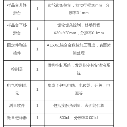
样品台升降
齿轮齿条控制，移动行程30mm，分
1
滑台
辨率0.1mm
样品台平移
齿轮齿条控制，移动行程
1
滑台
X30×Y50mm，分辨率0.1mm
固定件和连
AL6061铝合金数控加工而成，表面烤
1
接件
漆处理
微机控制系统，发送指令控制滴液系
控制器
1
统
电气控制单
集成了包括电路、电位器、开关、电
1
元
源等
测量软件
1
包括接触角测量、表面能估算
微量进样器
1
500uL，分辨率0.001ul