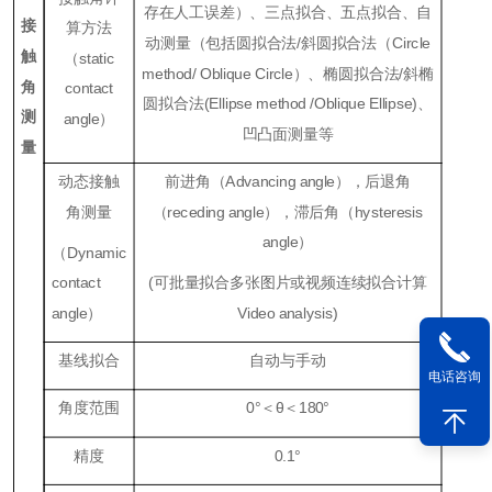
存在人工误差）、三点拟合、五点拟合、自
接
算方法
动测量（包括圆拟合法/斜圆拟合法（Circle
触
（static
method/
Oblique Circle）、椭圆拟合法/斜椭
角
contact
圆拟合法(Ellipse method /Oblique Ellipse)、
测
angle）
凹凸面测量等
量
动态接触
前进角（Advancing angle），后退角
角测量
（receding angle），滞后角（hysteresis
angle）
（
Dynamic
contact
(可批量拟合多张图片或视频连续拟合计算
angle
）
Video analysis)
基线拟合
自动与手动
电话咨询
角度范围
0°＜θ＜180°
精度
0.1°