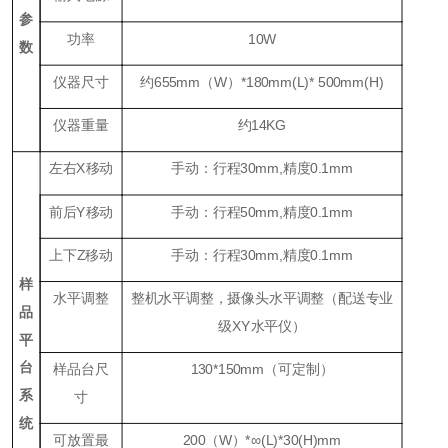
参
功率
1
0W
数
仪器尺寸
约655mm（W）*180mm(L)* 500mm(H)
仪器重量
约14KG
左右X移动
手动：行程30mm,精度0.1mm
前后Y移动
手动：行程50mm,精度0.1mm
上下Z移动
手动：行程30mm,精度0.1mm
样
水平调整
整机水平调整，摄像头水平调整（配送专业
品
级XY水平仪）
平
台
样品台尺
130*150mm（可定制）
系
寸
统
可放置最
200（W）*∞(L)*30(H)mm