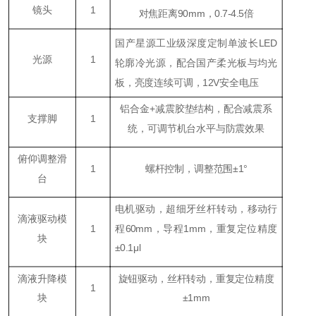
镜头
1
对焦距离90mm，0.7-4.5倍
国产星源工业级深度定制单波长LED
光源
1
轮廓冷光源，配合国产柔光板与均光
板，亮度连续可调，12V安全电压
铝合金+减震胶垫结构，配合减震系
支撑脚
1
统，可调节机台水平与防震效果
俯仰调整滑
1
螺杆控制，调整范围±1°
台
电机驱动，超细牙丝杆转动，移动行
滴液驱动模
1
程60mm，导程1mm，重复定位精度
块
±0.1μl
滴液升降模
旋钮驱动，丝杆转动，重复定位精度
1
块
±1mm