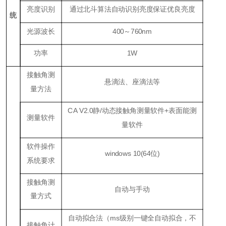
亮度识别
通过北斗算法自动识别亮度保证优良亮度
统
光源波长
400～760nm
功率
1W
接触角测
悬滴法、座滴法等
量方法
CA V2.0静/动态接触角测量软件+表面能测
测量软件
量软件
软件操作
windows 10(64位)
系统要求
接触角测
自动与手动
量方式
自动拟合法（ms级别一键全自动拟合，不
接触角计