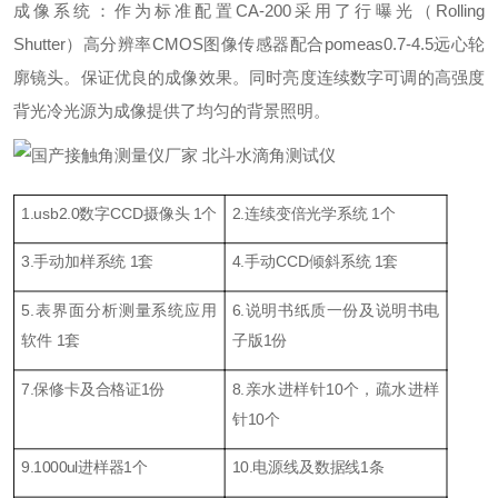
成像系统：作为标准配置CA-200采用了行曝光（Rolling
Shutter）高分辨率CMOS图像传感器配合pomeas0.7-4.5远心轮
廓镜头。保证优良的成像效果。同时亮度连续数字可调的高强度
背光冷光源为成像提供了均匀的背景照明。
1.
usb2.0
数字CCD摄像头 1个
2.连续变倍光学系统 1个
3.手动加样
系统
1套
4.手动CCD倾斜系统 1套
5.表界面分析测量系统应用
6.说明书纸质一份及说明书电
软件 1套
子版1份
7.保修卡及合格证1份
8.亲水进样针10个，疏水进样
针10个
9.1000ul进样器1个
10.
电源线及数据线1条