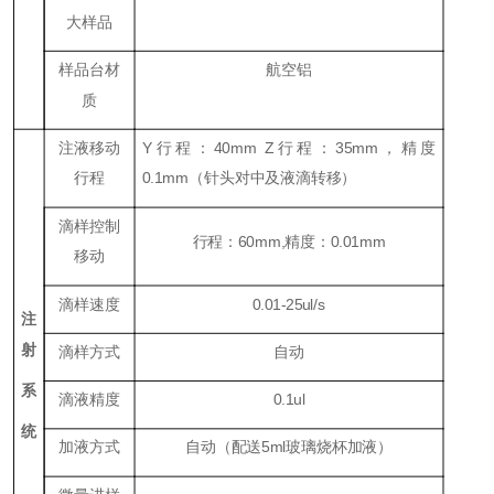
大样品
样品台材
航空铝
质
注液移动
Y行程：40mm Z行程：35mm，精度
行程
0.1mm（针头对中及液滴转移）
滴样控制
行程：60mm,精度：0.01mm
移动
滴样速度
0.01-25ul/s
注
射
滴样方式
自动
系
滴液精度
0.1ul
统
加液方式
自动（配送5ml玻璃烧杯加液）