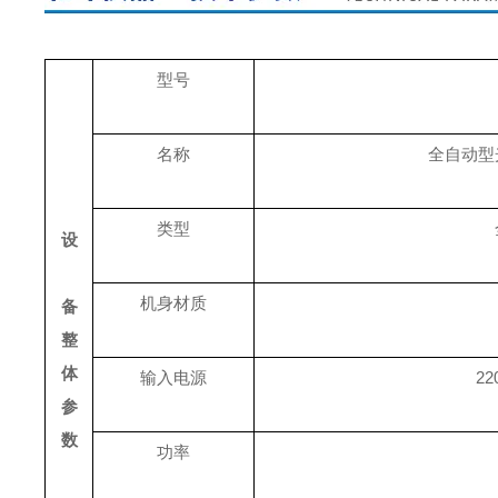
型号
名称
全自动型
类型
设
机身材质
备
整
体
输入电源
22
参
数
功率