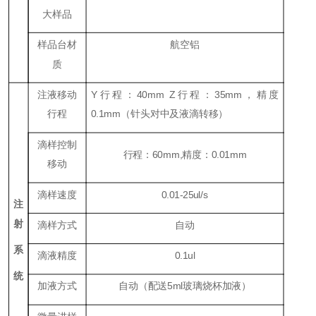
大样品
样品台材
航空铝
质
注液移动
Y行程：40mm Z行程：35mm，精度
行程
0.1mm（针头对中及液滴转移）
滴样控制
行程：60mm,精度：0.01mm
移动
滴样速度
0.01-25ul/s
注
射
滴样方式
自动
系
滴液精度
0.1ul
统
加液方式
自动（配送5ml玻璃烧杯加液）