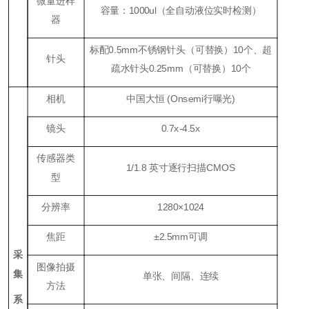
微量进样
容量：1000ul（全自动液位实时检测）
器
标配0.5mm不锈钢针头（可替换）10个、超
针头
疏水针头0.25mm（可替换）10个
相机
中国大恒 (Onsemi行曝光)
镜头
0.7x-4.5x
传感器类
1/1.8 英寸逐行扫描CMOS
型
分辨率
1280×1024
焦距
±2.5mm可调
采
图像拍摄
集
单张、间隔、连续
方法
系