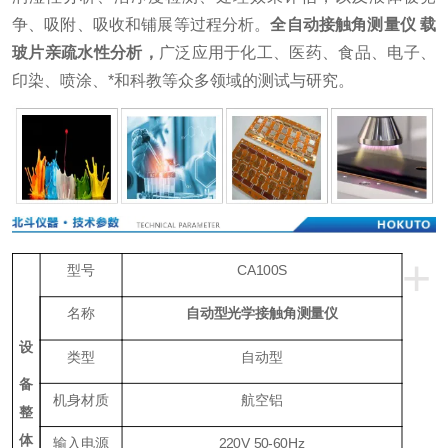
争、吸附、吸收和铺展等过程分析。
全自动接触角测量仪 载
玻片亲疏水性分析
，
广泛应用于化工、医药、食品、电子、
印染、喷涂、*和科教等众多领域的测试与研究。
+
型号
CA100S
名称
自动型光学接触角测量仪
设
类型
自动型
备
机身材质
航空铝
整
体
输入电源
220V 50-60Hz