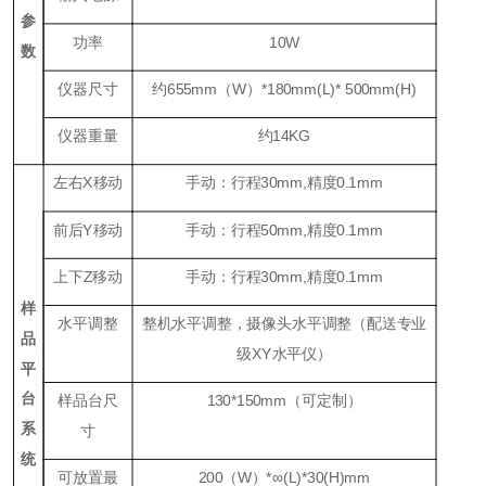
参
功率
1
0W
数
仪器尺寸
约655mm（W）*180mm(L)* 500mm(H)
仪器重量
约14KG
左右X移动
手动：行程30mm,精度0.1mm
前后Y移动
手动：行程50mm,精度0.1mm
上下Z移动
手动：行程30mm,精度0.1mm
样
水平调整
整机水平调整，摄像头水平调整（配送专业
品
级XY水平仪）
平
台
样品台尺
130*150mm（可定制）
系
寸
统
可放置最
200（W）*∞(L)*30(H)mm