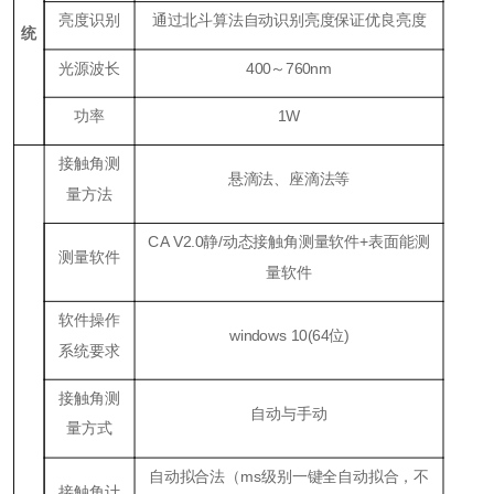
亮度识别
通过北斗算法自动识别亮度保证优良亮度
统
光源波长
400～760nm
功率
1W
接触角测
悬滴法、座滴法等
量方法
CA V2.0静/动态接触角测量软件+表面能测
测量软件
量软件
软件操作
windows 10(64位)
系统要求
接触角测
自动与手动
量方式
自动拟合法（ms级别一键全自动拟合，不
接触角计