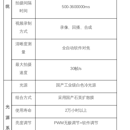
拍摄间隔
统
500-3600000ms
时间
视频录制
录像、回播、合成
方式
清晰度测
全自动软件对焦
量
最大拍摄
30帧/s
速度
光源
国产工业级白色冷光源
组合方式
采用国产石英扩散膜
光
使用寿命
2万小时以上
源
亮度调节
PWM无极调节+软件调节
系