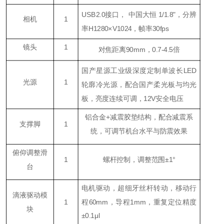
USB2.0接口， 中国大恒 1/1.8"，分辨
相机
1
率H1280×V1024，帧率30fps
镜头
1
对焦距离90mm，0.7-4.5倍
国产星源工业级深度定制单波长LED
光源
1
轮廓冷光源，配合国产柔光板与均光
板，亮度连续可调，12V安全电压
铝合金+减震胶垫结构，配合减震系
支撑脚
1
统，可调节机台水平与防震效果
俯仰调整滑
1
螺杆控制，调整范围±1°
台
电机驱动，超细牙丝杆转动，移动行
滴液驱动模
1
程60mm，导程1mm，重复定位精度
块
±0.1μl