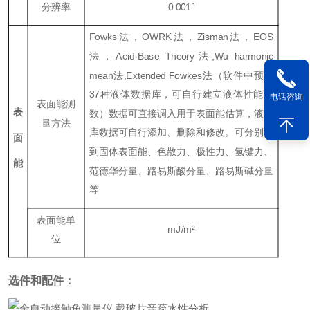
分辨率
0.001°
Fowks法，OWRK法，Zisman法，EOS
法，Acid-Base Theory法,Wu harmonic
mean法,Extended Fowkes法（软件中预装
37种液体数据库，可自行建立液体性能参
电话咨询
表面能测
表
数）数据可直接调入用于表面能估算，液体
量方法
库数据可自行添加、删除和修改。可分别得
面
到固体表面能、色散力、极性力、氢键力、
能
范德华分量、路易斯酸分量、路易斯碱分量
等
表面能单
mJ/m²
位
选件和配件：