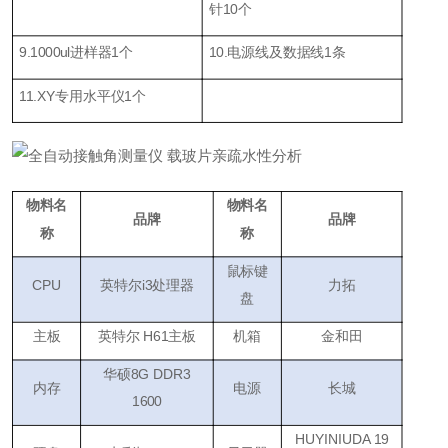
针10个
9.1000ul进样器1个
10.
电源线及数据线1条
11.XY专用水平仪1个
物料名
物料名
品牌
品牌
称
称
鼠标键
CPU
英特尔
i3处理器
力拓
盘
主板
英特尔
H61主板
机箱
金和田
华硕
8G DDR3
内存
电源
长城
1600
HUYINIUDA 19