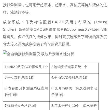
接触角测量，也可用于超疏水、超亲水、高粘度等特殊液体的进
样、液滴转移等。
成像系统：作为标准配置CA-200采用了行曝光（Rolling
Shutter）高分辨率CMOS图像传感器配合pomeas0.7-4.5远心轮
廓镜头。保证优良的成像效果。同时亮度连续数字可调的高强度
背光冷光源为成像提供了均匀的背景照明。
1.
usb2.0
数字CCD摄像头 1个
2.连续变倍光学系统 1个
3.手动加样
系统
1套
4.手动CCD倾斜系统 1套
5.表界面分析测量系统应用
6.说明书纸质一份及说明书电
软件 1套
子版1份
7.保修卡及合格证1份
8.亲水进样针10个，疏水进样