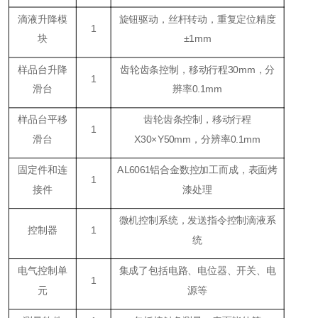
滴液升降模
旋钮驱动，丝杆转动，重复定位精度
1
块
±1mm
样品台升降
齿轮齿条控制，移动行程30mm，分
1
滑台
辨率0.1mm
样品台平移
齿轮齿条控制，移动行程
1
滑台
X30×Y50mm，分辨率0.1mm
固定件和连
AL6061铝合金数控加工而成，表面烤
1
接件
漆处理
微机控制系统，发送指令控制滴液系
控制器
1
统
电气控制单
集成了包括电路、电位器、开关、电
1
元
源等