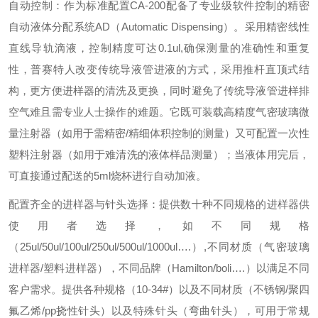
自动控制：作为标准配置CA-200配备了专业级软件控制的精密
自动液体分配系统AD（Automatic Dispensing）。采用精密线性
直线导轨滴液，控制精度可达0.1ul,确保测量的准确性和重复
性，普赛特人改变传统导液管进液的方式，采用推杆直顶式结
构，更方便进样器的清洗及更换，同时避免了传统导液管进样排
空气难且需专业人士操作的难题。它既可装载高精度气密玻璃微
量注射器（如用于需精密/精细体积控制的测量）又可配置一次性
塑料注射器（如用于难清洗的液体样品测量）；当液体用完后，
可直接通过配送的5ml烧杯进行自动加液。
配置齐全的进样器与针头选择：提供数十种不同规格的进样器供
使用者选择，如不同规格
（25ul/50ul/100ul/250ul/500ul/1000ul….）,不同材质（气密玻璃
进样器/塑料进样器），不同品牌（Hamilton/boli….）以满足不同
客户需求。提供各种规格（10-34#）以及不同材质（不锈钢/聚四
氟乙烯/pp挠性针头）以及特殊针头（弯曲针头），可用于常规