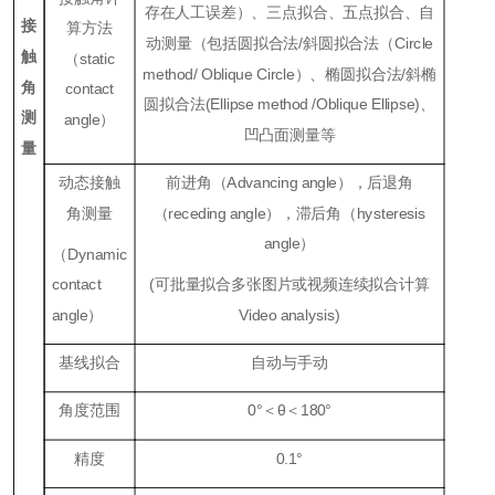
存在人工误差）、三点拟合、五点拟合、自
接
算方法
动测量（包括圆拟合法/斜圆拟合法（Circle
触
（static
method/
Oblique Circle）、椭圆拟合法/斜椭
角
contact
圆拟合法(Ellipse method /Oblique Ellipse)、
测
angle）
凹凸面测量等
量
动态接触
前进角（Advancing angle），后退角
角测量
（receding angle），滞后角（hysteresis
angle）
（
Dynamic
contact
(可批量拟合多张图片或视频连续拟合计算
angle
）
Video analysis)
基线拟合
自动与手动
角度范围
0°＜θ＜180°
精度
0.1°