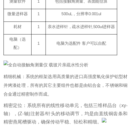
测量软件
1
包括接触角测量、表面能估算
微量进样器
1
500uL，分辨率0.001ul
耗材
1
亲水进样针，疏水进样针,500ul进样器
电脑（
选
1
电脑为选配件 客户可以自配
配
）
精细机械：系统的框架选用高质量的进口高强度氧化保护铝型材
并烤漆处理，所有的其它主要组件也都是由铝合金，不锈钢和铜
合金通过精密制作而成。
精密定位：系统所有的线性移动单元，包括三维样品台（xy-
轴），(Z-轴)注射器/针头的移动调节，均是由直线铜齿条和
精密燕尾槽驱动，确保传动平稳、轻松和精细。