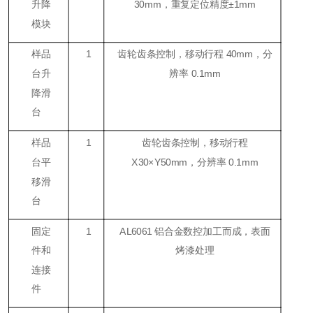
升降
30mm，重复定位精度±1mm
模块
样品
1
齿轮齿条控制，移动行程 40mm，分
台升
辨率 0.1mm
降滑
台
样品
1
齿轮齿条控制，移动行程
台平
X30×Y50mm，分辨率 0.1mm
移滑
台
固定
1
AL6061 铝合金数控加工而成，表面
件和
烤漆处理
连接
件