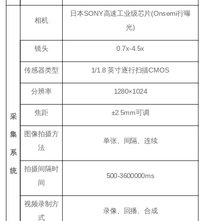
日本SONY高速工业级芯片(Onsemi行曝
相机
光)
镜头
0.7x-4.5x
传感器类型
1/1.8 英寸逐行扫描CMOS
分辨率
1280×1024
焦距
±2.5mm可调
采
图像拍摄方
集
单张、间隔、连续
法
系
拍摄间隔时
统
500-3600000ms
间
视频录制方
录像、回播、合成
式