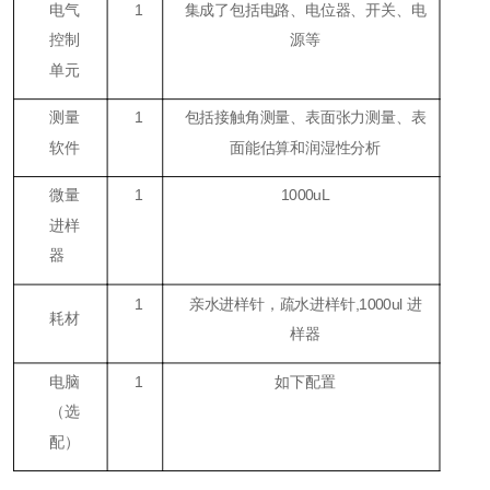
电气
1
集成了包括电路、电位器、开关、电
控制
源等
单元
测量
1
包括接触角测量、表面张力测量、表
软件
面能估算和润湿性分析
微量
1
1000uL
进样
器
1
亲水进样针，疏水进样针,1000ul 进
耗材
样器
电脑
1
如下配置
（
选
配
）