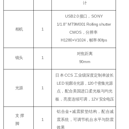
计
USB2.0
接口，
SONY
1/1.8
"
MT9M001 Rolling shutter
相机
1
CMOS，
分辨
率
H1280×V1024
，帧率
80fps
对焦距离
镜头
1
90mm
日本
CCS
工业级深度定制单波长
LED
轮廓冷光源，120 个密集光源
光源
1
点，
配合美国进口柔光板与均光
板，亮度连续可调，
12V
安全电压
铝合金+减震胶垫结构，配合减
支撑
1
震系统，可调节机台水平与防震
脚
效果