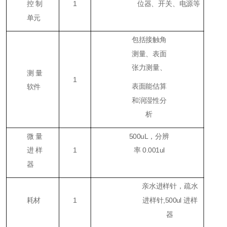
控制
1
位器、开关、电源等
单元
包括接触角
测量、表面
张力测量、
测量
1
表面能估算
软件
和润湿性分
析
微量
500uL，分辨
进样
1
率 0.001ul
器
亲水进样针，疏水
耗材
1
进样针,500ul 进样
器