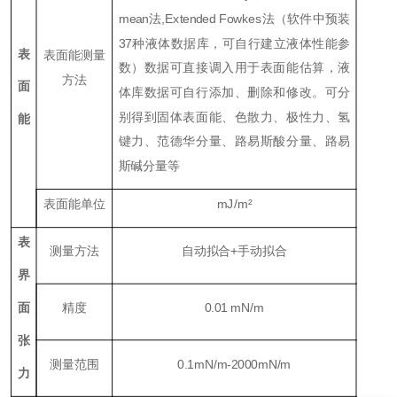
mean法,Extended Fowkes法（软件中预装
37种液体数据库，可自行建立液体性能参
表
表面能测量
数）数据可直接调入用于表面能估算，液
方法
面
体库数据可自行添加、删除和修改。可分
别得到固体表面能、色散力、极性力、氢
能
键力、范德华分量、路易斯酸分量、路易
斯碱分量等
表面能单位
mJ/m²
表
测量方法
自动拟合+手动拟合
界
面
精度
0.01 mN/m
张
测量范围
0.1mN/m-2000mN/m
力