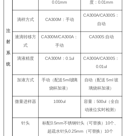
0.01mm
度
：
0.01mm
CA300A/CA300S
：
滴样方式
CA300M
：手动
自动
注
液滴转移方
CA300M/CA300A
：
CA300S:
自动
射
式
手动
系
滴液精度
CA300M
：
0.1ul
CA300A/CA300S
：
统
0.01ul
加液方式
手动（
配送
5ml
玻
璃
自动（配送 5ml 玻
烧杯加液）
璃烧杯加液）
微量进样器
1000ul
容量：
500ul
（全自
动液位实时检测）
针头
标配0.5mm不锈钢针头（可替换）10个、
超疏水针头0.25mm（可替换）10个