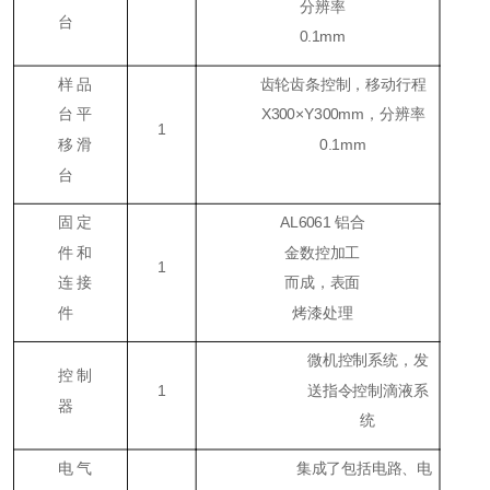
分辨率
台
0.1mm
样品
齿轮齿条控制，移动行程
台平
X300×Y300mm，分辨率
1
移滑
0.1mm
台
固定
AL6061 铝合
件和
金数控加工
1
连接
而成，表面
件
烤漆处理
微机控制系统，发
控制
1
送指令控制滴液系
器
统
电气
集成了包括电路、电