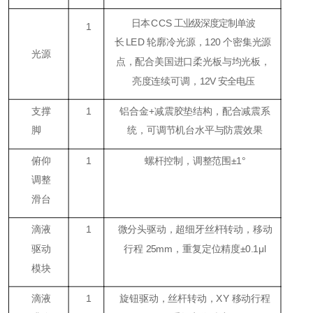
日本
CCS
工业级深度定制单波
1
长
LED
轮廓冷光源，
120
个密集光源
光源
点，配合美国进口柔光板与均光板，
亮度连续可调，
12V
安全电压
支撑
1
铝合金+减震胶垫结构，配合减震系
脚
统，可调节机台水平与防震效果
俯仰
1
螺杆控制，调整范围±1°
调整
滑台
滴液
1
微分头驱动，超细牙丝杆转动，移动
驱动
行程 25mm，重复定位精度±0.1μl
模块
滴液
1
旋钮驱动，丝杆转动，XY 移动行程