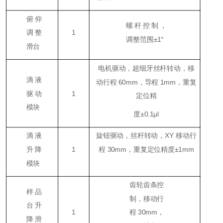
俯仰
螺杆控制，
调整
1
调整范围±1°
滑台
电机驱动，超细牙丝杆转动，移
滴液
动行程 60mm，导程 1mm，重复
驱动
1
定位精
模块
度±0.1μl
滴液
旋钮驱动，丝杆转动，XY 移动行
升降
1
程 30mm，重复定位精度±1mm
模块
齿轮齿条控
样品
制，移动行
台升
1
程 30mm，
降滑