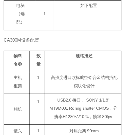
电脑
如下配置
（
选
1
配
）
CA300M设备配置
物料
数
规格描述
名称
量
主机
1
高强度进口欧标航空铝合金结构搭配
框架
模块化设计
USB2.0 接口， SONY 1/1.8"
1
MT9M001 Rolling shutter CMOS，分
相机
辨率H1280×V1024，帧率 80fps
镜头
1
对焦距离 90mm