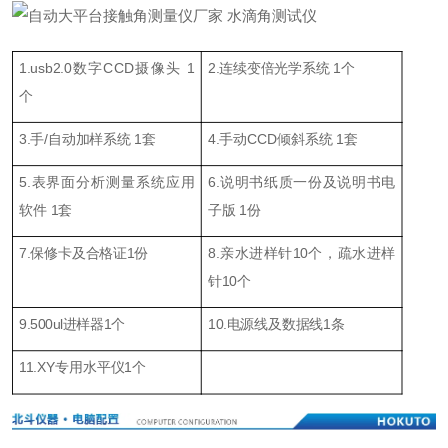
1.usb2.0数字CCD摄像头 1
2.连续变倍光学系统 1个
个
3.手/自动加样系统 1套
4.手动CCD倾斜系统 1套
5.表界面分析测量系统应用
6.说明书纸质一份及说明书电
软件 1套
子版 1份
7.保修卡及合格证1份
8.亲水进样针10个，疏水进样
针10个
9.500ul进样器1个
10.电源线及数据线1条
11.XY专用水平仪1个