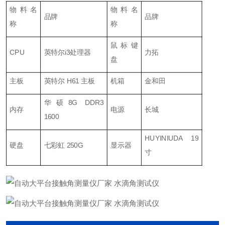
物料名
物料名
品牌
品牌
称
称
鼠标键
CPU
英特尔i3处理器
力拓
盘
主板
英特尔 H61 主板
机箱
金和田
华硕8G DDR3
内存
电源
长城
1600
HUYINIUDA 19
硬盘
七彩虹 250G
显示器
寸