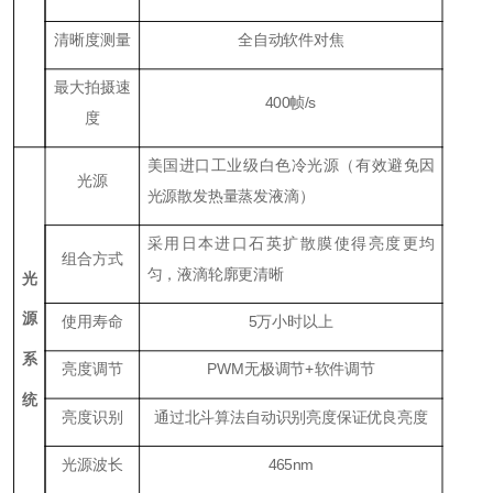
清晰度测量
全自动软件对焦
最大拍摄速
400帧/s
度
美国进口工业级白色冷光源（有效避免因
光源
光源散发热量蒸发液滴）
采用日本进口石英扩散膜使得亮度更均
组合方式
匀，液滴轮廓更清晰
光
源
使用寿命
5万小时以上
系
亮度调节
PWM无极调节+软件调节
统
亮度识别
通过北斗算法自动识别亮度保证优良亮度
光源波长
465nm