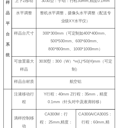
上下Z移动
3030型：手动：行程30mm,精度0.1mm
样
品
水平调整
整机水平调整，摄像头水平调整（配送专
业级
XY
水平仪）
平
样品台尺寸
300*300mm（可定制如400*400mm、
台
500*500mm、600*600mm、
系
800*800mm、1000*1000mm）
统
可放置最大
3030型：300（W）*∞(L)*50(H)mm（可定
样品
制）
样品台材质
航空铝
注液移动行
Y行程：40mm Z行程：35mm，精度
程
0.1mm（针头对中及液滴转移）
CA300M
：
行
CA300A/CA300S
：
滴样控制移
程
：
25mm,
精度
：
行程
：
60mm,
精
动