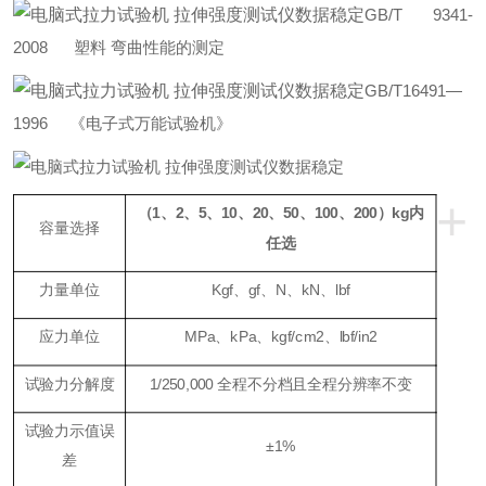
GB/T 9341-
2008 塑料 弯曲性能的测定
GB/T16491—
1996 《电子式万能试验机》
+
（
1
、
2
、5、10、20、50、100、200）kg内
容量选择
任选
力量单位
Kgf、gf、N、kN、lbf
应力单位
MPa、kPa、kgf/cm2、lbf/in2
试验力分解度
1/250,000 全程不分档且全程分辨率不变
试验力示值误
±1%
差