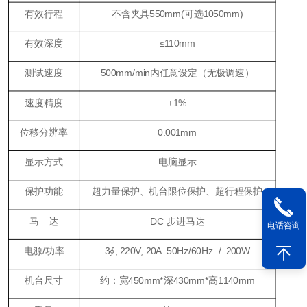
有效行程
不含夹具550mm(可选1050mm)
有效深度
≤110mm
测试速度
500mm/min内任意设定（无极调速）
速度精度
±1%
位移分辨率
0.001mm
显示方式
电脑显示
保护功能
超力量保护、机台限位保护、超行程保护
马 达
DC 步进马达
电话咨询
电源/功率
3∮, 220V, 20A 50Hz/60Hz / 200W
机台尺寸
约：宽450mm*深430mm*高1140mm