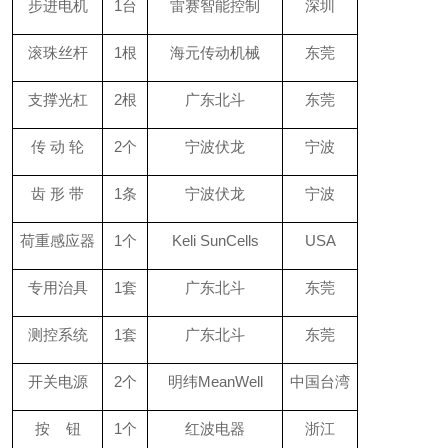
步进电机
1台
雷赛
智能控制
深圳
滚珠丝杆
1根
海元传动机械
东莞
支撑光杠
2根
广东北斗
东莞
传 动 轮
2个
宁波伏龙
宁波
齿 形 带
1条
宁波伏龙
宁波
荷重感应器
1个
Keli SunCells
USA
专用治具
1套
广东北斗
东莞
测控系统
1套
广东北斗
东莞
开关电源
2个
明纬MeanWell
中国台湾
按 钮
1个
红波电器
浙江