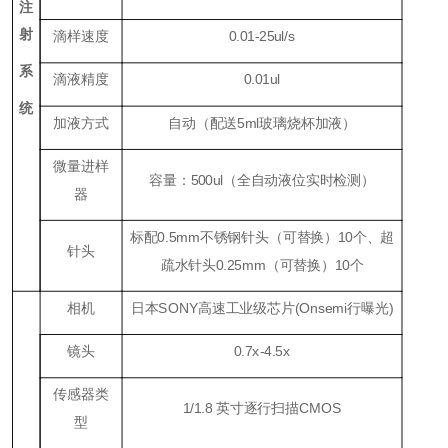
注
射
滴样速度
0.01-25ul/s
系
滴液精度
0.01ul
统
加液方式
自动（配送
5ml
玻璃烧杯加液）
微量进样
容量：
500ul
（全自动液位实时检测）
器
标配
0.5mm
不锈钢针头（可替换）
1
0个、超
针头
疏水针头
0.25mm
（可替换）
1
0个
相机
日本
SONY
高速工业级芯片(Onsemi行曝光
)
镜头
0.7
x
-4.5x
传感器类
1/1.8 英寸逐行扫描CMOS
型