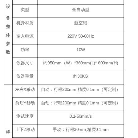
设
类型
全自动型
备
机身材质
航空铝
整
体
输入电源
220V 50-60Hz
参
功率
1
0W
数
仪器尺寸
约
950
mm（W）*
36
0mm(L)*
6
00mm(H)
仪器重量
约
30KG
左右
X
移动
自动：行程
200
mm,
精度
0.1mm
（可定制）
前后
Y
移动
自动：行程
20
0mm,
精度
0.1mm
（可定制）
测试速度
0
.1-50
mm
/
s
上下
Z
移动
手动：行程
30mm,
精度
0.1mm
样