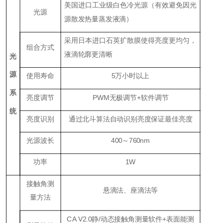
美国进口工业级白色冷光源（有效避免因光
光源
源散发热量蒸发液滴）
采用日本进口石英扩散膜使得亮度更均匀，
组合方式
液滴轮廓更清晰
光
源
使用寿命
5
万小时以上
系
亮度调节
P
WM
无极调节+软件调节
统
亮度识别
通过北斗算法自动识别亮度保证最佳亮度
光源波长
400～760nm
功率
1W
接触角测
悬滴法、座滴法等
量方法
CA V2.0
静
/
动态接触角测量软件
+
表面能测