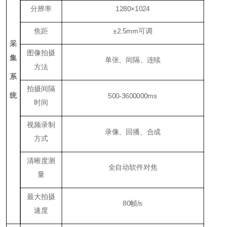
分辨率
1280×1024
焦距
±2
.5
mm可调
采
图像拍摄
集
单张、间隔、连续
方法
系
拍摄间隔
统
500
-3600
000
ms
时间
视频录制
录像、回播、合成
方式
清晰度测
全自动软件对焦
量
最大拍摄
8
0帧/s
速度