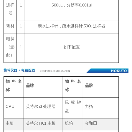
进样
1
500
uL
，分辨率0.001ul
器
耗材
1
亲水进样针，疏水进样针,500ul进样器
电脑
（
选
1
如下配置
配
）
物料名
物料名
品牌
品牌
称
称
鼠标键
CPU
英特尔 i3 处理器
力拓
盘
主板
英特尔 H61 主板
机箱
金和田