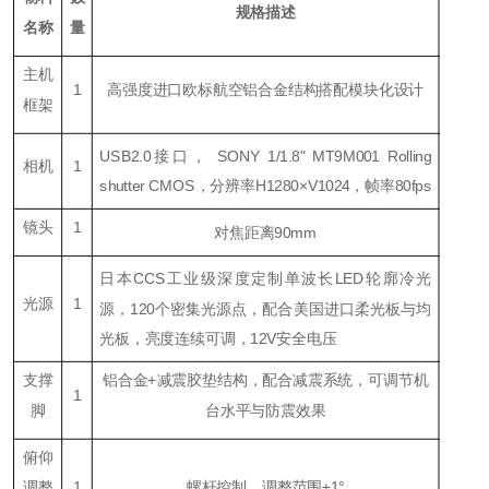
规格描述
名称
量
主机
1
高强度进口欧标航空铝合金结构搭配模块化设计
框架
USB2.0接口， SONY
1/1.8" MT9M001 Rolling
相机
1
shutter CMOS
，分辨率H1280×V1024，帧率80fps
镜头
1
对焦距离90mm
日本C
CS
工业级深度定制单波长LED轮廓冷光
光源
1
源，120个密集光源点，配合美国进口柔光板与均
光板，亮度连续可调，
12
V安全电压
支撑
铝合金+减震胶垫结构，配合减震系统，可调节机
1
脚
台水平与防震效果
俯仰
调整
1
螺杆控制，调整范围±
1
°