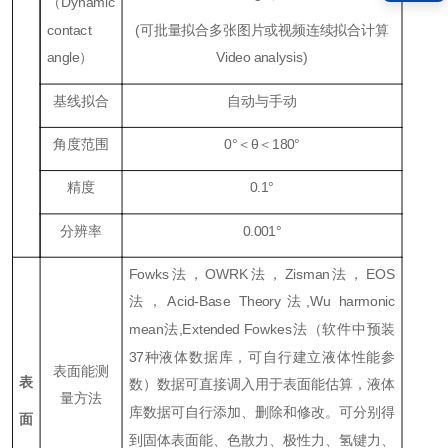
（
Dynamic
contact
(可批量拟合多张图片或视频连续拟合计算
angle
）
Vi
deo analysis)
基线拟合
自动与手动
角度范围
0
°＜θ＜
180
°
精度
0.1
°
分辨率
0.001
°
Fowks
法，
OWRK
法，
Zisman
法，
EOS
法，Ac
id-Base Theory
法
,Wu harmonic
mean
法
,E
x
tended Fowkes
法（软件中预装
37种液体数据库，可自行建立液体性能参
表面能测
表
数）数据可直接调入用于表面能估算，液体
量方法
库数据可自行添加、删除和修改。可分别得
面
到固体表面能、色散力、极性力、氢键力、