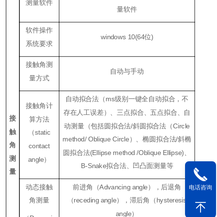
测量软件
量软件
软件操作
windows
10
(
64位
)
系统要求
接触角测
自动与手动
量方式
自动拟合法（ms级别一键全自动拟合，不
接触角计
存在人工误差）、三点拟合、五点拟合、自
接
算方法
动测量（包括圆拟合法/斜圆拟合法（Ci
rcle
触
（
static
method
/
Oblique
Ci
rcle
）、椭圆拟合法/斜椭
角
contact
圆拟合法(
Ellipse method /Oblique Ellipse)
、
测
angle
）
B
-S
na
ke
拟合法、凹凸面测量等
量
动态接触
前进角（
Advancing angle
），后退角
电话咨询
角测量
（
receding angle
），滞后角（
hysteresis
angle
）