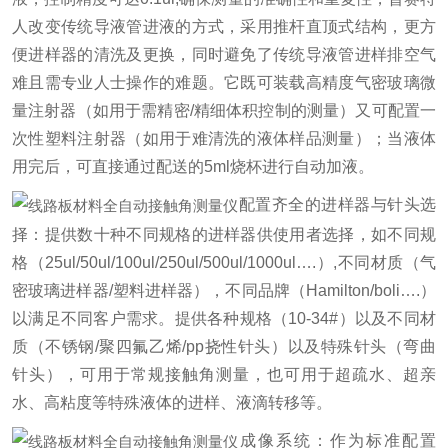
人改变传统导液管进液的方式，采用推杆直顶式结构，更方
便进样器的清洗及更换，同时避免了传统导液管进样排空气
难且需专业人士操作的难题。它既可装载高精度气密玻璃微
量注射器（如用于需精密/精细体积控制的测量）又可配置一
次性塑料注射器（如用于难清洗的液体样品测量）；当液体
用完后，可直接通过配送的5ml烧杯进行自动加液。
配置齐全的进样器与针头选
择：提供数十种不同规格的进样器供使用者选择，如不同规
格（25ul/50ul/100ul/250ul/500ul/1000ul….）,不同材质（气
密玻璃进样器/塑料进样器），不同品牌（Hamilton/boli….）
以满足不同客户需求。提供各种规格（10-34#）以及不同材
质（不锈钢/聚四氟乙烯/pp挠性针头）以及特殊针头（弯曲
针头），可用于常规接触角测量，也可用于超疏水、超亲
水、高粘度等特殊液体的进样、液滴转移等。
成像系统：作为标准配置