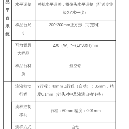
品
水平调整
整机水平调整，摄像头水平调整（配送专业
平
级
XY
水平仪）
台
样品台尺
20
0*
20
0mm
正方形
（可定制）
系
寸
统
可放置最
200
（
W
）
*
∞
(L)*30(H)mm
大样品
样品台材
航空铝
质
注液移动
Y
行程：
40mm Z
行程（
自动
）：
35mm
，精
行程
度
0.1mm
（针头对中及
液滴自动转移
）
滴样控制
行程：
60mm,
精度：
0.01mm
移动
滴样方式
自动