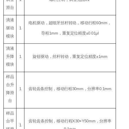
滑台
滴液
电机驱动，超细牙丝杆转动，移动行程60mm，
驱动
1
导程
1
mm，重复定位精度±0.
0
1μl
模块
滴液
升降
1
旋钮驱动，丝杆转动，重复定位精度±1mm
模块
样品
台升
1
齿轮齿条控制，移动行程
3
0mm，分辨率0.1mm
降滑
台
样品
台平
齿轮齿条控制，移动行程X30×Y50mm，分辨率
1