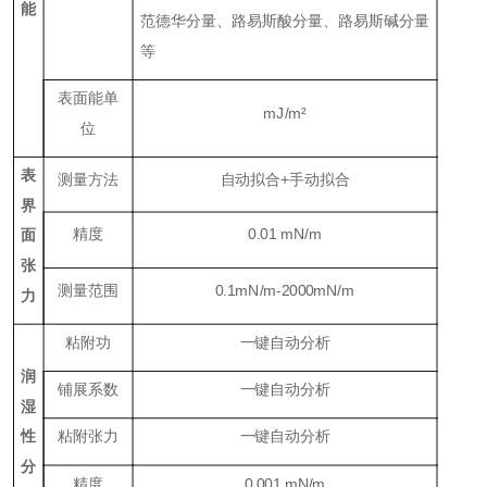
能
范德华分量、路易斯酸分量、路易斯碱分量
等
表面能单
mJ/m
²
位
表
测量方法
自动拟合+手动拟合
界
精度
0.01
mN/m
面
张
测量范围
0.1
mN/m
-2000
mN/m
力
粘附功
一键自动分析
润
铺展系数
一键自动分析
湿
性
粘附张力
一键自动分析
分
精度
0.001
mN/m