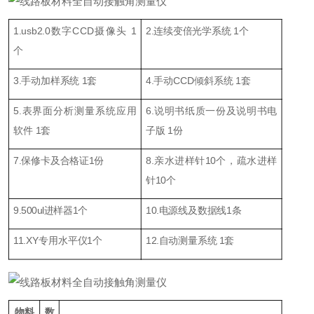
1.usb2.0数字CCD摄像头 1
2.连续变倍光学系统 1个
个
3.
手动加样系统
1
套
4.手动CCD倾斜系统 1套
5.
表界面
分析测量系统应用
6.说明书
纸质一份
及
说明书
电
软件 1
套
子版 1份
7.
保修卡及合格证1份
8.
亲水进样针
10
个，疏水进样
针
1
0个
9.500
u
l
进样器
1
个
10.
电源线及数据线1条
11.XY
专用水平仪1个
12
.
自动测量系统
1
套
物料
数