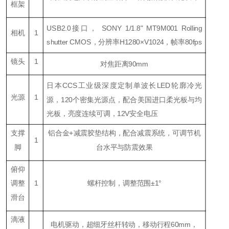
框架
USB2.0接口， SONY
1/1.8" MT9M001 Rolling
相机
1
shutter CMOS
，分辨率H1280×V1024，帧率80fps
镜头
1
对焦距离90mm
日本C
CS
工业级深度定制单波长LED轮廓冷光
光源
1
源，120个密集光源点，配合美国进口柔光板与均
光板，亮度连续可调，
12
V安全电压
支撑
铝合金+减震胶垫结构，配合减震系统，可调节机
1
脚
台水平与防震效果
俯仰
调整
1
螺杆控制，调整范围±
1
°
滑台
滴液
电机驱动，超细牙丝杆转动，移动行程60mm，