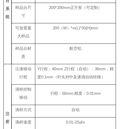
台
样品台尺
20
0*
20
0mm
正方形
（可定制）
系
寸
统
可放置最
200
（
W
）
*
∞
(L)*30(H)mm
大样品
样品台材
航空铝
质
注液移动
Y
行程：
40mm Z
行程（
自动
）：
35mm
，精
行程
度
0.1mm
（针头对中及
液滴自动转移
）
滴样控制
行程：
60mm,
精度：
0.01mm
移动
滴样方式
自动
注
射
滴样速度
0.01-25ul/s