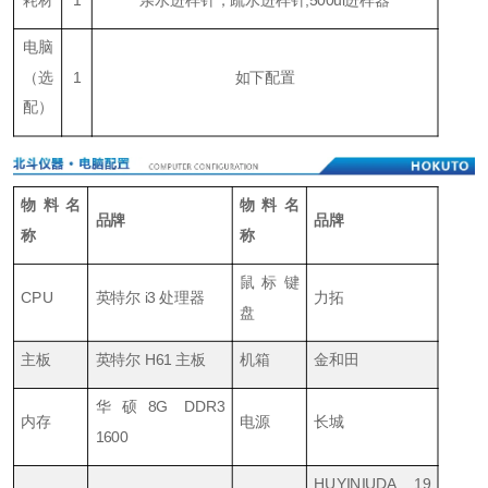
耗材
1
亲水进样针，疏水进样针,500ul进样器
电脑
（
选
1
如下配置
配
）
物料名
物料名
品牌
品牌
称
称
鼠标键
CPU
英特尔 i3 处理器
力拓
盘
主板
英特尔 H61 主板
机箱
金和田
华硕8G DDR3
内存
电源
长城
1600
HUYINIUDA 19