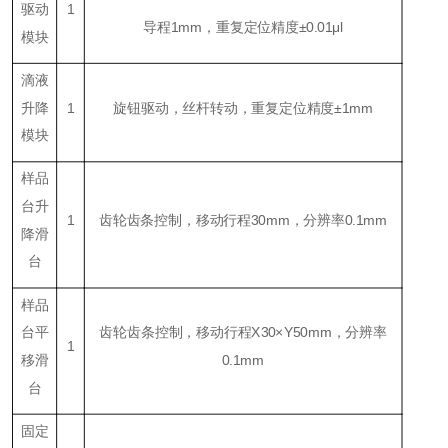
驱动
1
导程
1
mm，重复定位精度±0.
0
1μl
模块
滴液
升降
1
旋钮驱动，丝杆转动，重复定位精度±1mm
模块
样品
台升
1
齿轮齿条控制，移动行程
3
0mm，分辨率0.1mm
降滑
台
样品
台平
齿轮齿条控制，移动行程X30×Y50mm，分辨率
1
移滑
0.1mm
台
固定