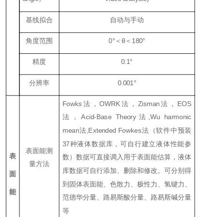
基线拟合
自动与手动
角度范围
0
°＜θ＜
180
°
精度
0.1
°
分辨率
0.001
°
Fowks
法，
OWRK
法，
Zisman
法，
EOS
法，Ac
id-Base Theory
法
,Wu harmonic
mean
法
,E
x
tended Fowkes
法（软件中预装
37种液体数据库，可自行建立液体性能参
表面能测
表
数）数据可直接调入用于表面能估算，液体
量方法
库数据可自行添加、删除和修改。可分别得
面
到固体表面能、色散力、极性力、氢键力、
能
范德华分量、路易斯酸分量、路易斯碱分量
等