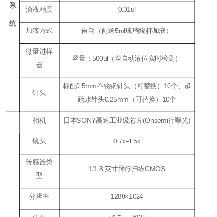
系
滴液精度
0.01ul
统
加液方式
自动（配送
5ml
玻璃烧杯加液）
微量进样
容量：
500ul
（全自动液位实时检测）
器
标配
0.5mm
不锈钢针头（可替换）
1
0个、超
针头
疏水针头
0.25mm
（可替换）
1
0个
相机
日本
SONY
高速工业级芯片(Onsemi行曝光
)
镜头
0.7
x
-4.5x
传感器类
1/1.8 英寸逐行扫描CMOS
型
分辨率
1280×1024