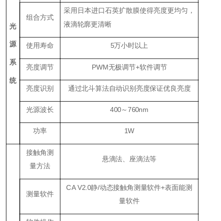
采用日本进口石英扩散膜使得亮度更均匀，
组合方式
液滴轮廓更清晰
光
源
使用寿命
5
万小时以上
系
亮度调节
P
WM
无极调节+软件调节
统
亮度识别
通过北斗算法自动识别亮度保证优良亮度
光源波长
400～760nm
功率
1W
接触角测
悬滴法、座滴法等
量方法
CA V2.0
静
/
动态接触角测量软件
+
表面能测
测量软件
量软件