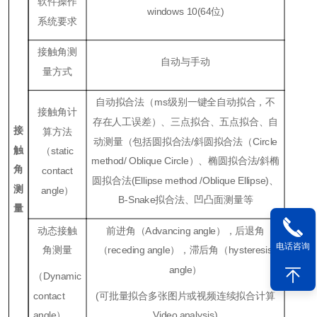
软件操作
windows
10
(
64位
)
系统要求
接触角测
自动与手动
量方式
自动拟合法（ms级别一键全自动拟合，不
接触角计
存在人工误差）、三点拟合、五点拟合、自
接
算方法
动测量（包括圆拟合法/斜圆拟合法（Ci
rcle
触
（
static
method
/
Oblique
Ci
rcle
）、椭圆拟合法/斜椭
角
contact
圆拟合法(
Ellipse method /Oblique Ellipse)
、
测
angle
）
B
-S
na
ke
拟合法、凹凸面测量等
量
动态接触
前进角（
Advancing angle
），后退角
电话咨询
角测量
（
receding angle
），滞后角（
hysteresis
angle
）
（
Dynamic
contact
(可批量拟合多张图片或视频连续拟合计算
angle
）
Vi
deo analysis)