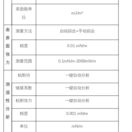
表面能单
mJ/m
²
位
表
测量方法
自动拟合+手动拟合
界
精度
0.01
mN/m
面
张
测量范围
0.1
mN/m
-2000
mN/m
力
粘附功
一键自动分析
润
铺展系数
一键自动分析
湿
性
粘附张力
一键自动分析
分
精度
0.001
mN/m
析
单位
mN/m