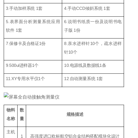
3.
手动加样系统
1
套
4.手动CCD倾斜系统 1套
5.
表界面
分析测量系统应用
6.说明书
纸质一份
及
说明书
电
软件 1
套
子版 1份
7.
保修卡及合格证1份
8.
亲水进样针
10
个，疏水进样
针
1
0个
9.500
u
l
进样器
1
个
10.
电源线及数据线1条
11.XY
专用水平仪1个
12
.
自动测量系统
1
套
物料
数
规格描述
名称
量
主机
1
高强度进口欧标航空铝合金结构搭配模块化设计