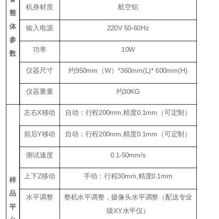
机身材质
航空铝
整
体
输入电源
220V 50-60Hz
参
功率
1
0W
数
仪器尺寸
约
950
mm（W）*
36
0mm(L)*
6
00mm(H)
仪器重量
约
30KG
左右
X
移动
自动：行程
200
mm,
精度
0.1mm
（可定制）
前后
Y
移动
自动：行程
20
0mm,
精度
0.1mm
（可定制）
测试速度
0
.1-50
mm
/
s
上下
Z
移动
手动：行程
30mm,
精度
0.1mm
样
品
水平调整
整机水平调整，摄像头水平调整（配送专业
平
级
XY
水平仪）