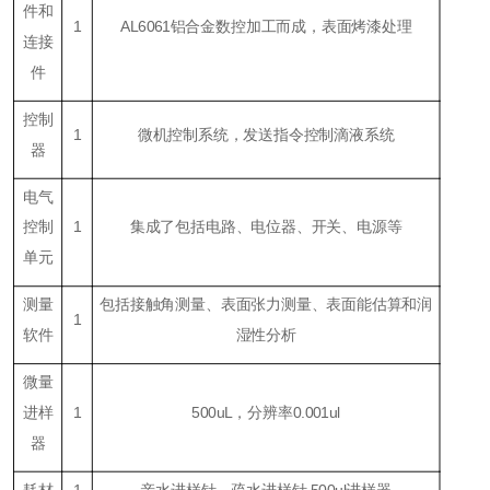
件和
1
AL6061铝合金数控加工而成，表面烤漆处理
连接
件
控制
1
微机控制系统，发送指令控制滴液系统
器
电气
控制
1
集成了包括电路、电位器、开关、电源等
单元
测量
包括接触角测量、表面张力测量、表面能估算和润
1
软件
湿性分析
微量
进样
1
500
uL
，分辨率0.001ul
器