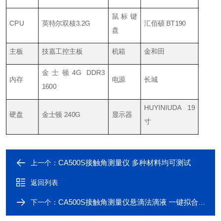
鼠标键
CPU
英特尔双核3.2G
汇佰硕 BT190
盘
主板
技嘉工控主板
机箱
金和田
金士顿4G DDR3
内存
电源
长城
1600
HUYINIUDA 19
硬盘
金士顿 240G
显示器
寸
CA500S接触角测量仪 多种材料均可测试
上一个：
返回列表
CA500S接触角测量仪悬滴法滴液 一键拟合测试数据
下一个：