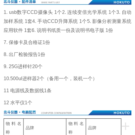
1. usb数字CCD摄像头 1个
2. 连续变倍光学系统 1个
3. 自动
加样系统 1套
4. 手动CCD升降系统 1个
5. 影像分析测量系统
应用软件 1套
6. 说明书纸质一份及说明书电子版 1份
7. 保修卡及合格证1份
8. 出厂检验报告1份
9. 25G进样针20个
10.500ul进样器2个（备用一个，装机一个）
11 电源线及数据线1条
12 水平仪1个
+
物料名
物料名
品牌
品牌
称
称