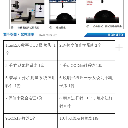
+
1.usb2.0数字CCD摄像头 1
2.连续变倍光学系统 1个
个
3.手/自动加样系统 1套
4.手动CCD倾斜系统 1套
5.表界面分析测量系统应用
6.说明书纸质一份及说明书电
软件 1套
子版 1份
7.保修卡及合格证1份
8.亲水进样针10个，疏水进样
针10个
9.500ul进样器1个
10.电源线及数据线1条