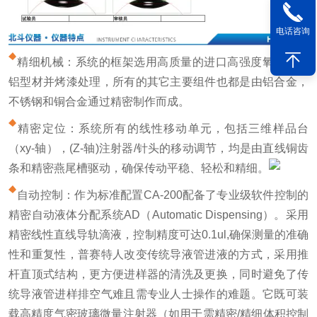
电话咨询
精细机械：系统的框架选用高质量的进口高强度氧化保护
铝型材并烤漆处理，所有的其它主要组件也都是由铝合金，
不锈钢和铜合金通过精密制作而成。
精密定位：系统所有的线性移动单元，包括三维样品台
（xy-轴），(Z-轴)注射器/针头的移动调节，均是由直线铜齿
条和精密燕尾槽驱动，确保传动平稳、轻松和精细。
自动控制：作为标准配置CA-200配备了专业级软件控制的
精密自动液体分配系统AD（Automatic Dispensing）。采用
精密线性直线导轨滴液，控制精度可达0.1ul,确保测量的准确
性和重复性，普赛特人改变传统导液管进液的方式，采用推
杆直顶式结构，更方便进样器的清洗及更换，同时避免了传
统导液管进样排空气难且需专业人士操作的难题。它既可装
载高精度气密玻璃微量注射器（如用于需精密/精细体积控制