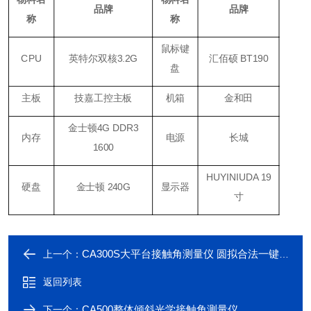
品牌
品牌
称
称
鼠标键
CPU
英特尔双核3.2G
汇佰硕 BT190
盘
主板
技嘉工控主板
机箱
金和田
金士顿4G DDR3
内存
电源
长城
1600
HUYINIUDA 19
硬盘
金士顿 240G
显示器
寸
CA300S大平台接触角测量仪 圆拟合法一键测量
上一个：
返回列表
CA500整体倾斜光学接触角测量仪
下一个：