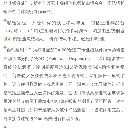
材并烤漆处理，所有的其它主要组件也都是由铝合金，不锈钢和
铜合金通过精密制作而成。
精密定位：系统所有的线性移动单元，包括三维样品台
（xy-轴），(Z-轴)注射器/针头的移动调节，均是由直线铜齿
条和精密燕尾槽驱动，确保传动平稳、轻松和精细。
自动控制：作为标准配置CA-200配备了专业级软件控制的精密
自动液体分配系统AD（Automatic Dispensing）。采用精密线性
直线导轨滴液，控制精度可达0.1ul,确保测量的准确性和重复
性，普赛特人改变传统导液管进液的方式，采用推杆直顶式结
构，更方便进样器的清洗及更换，同时避免了传统导液管进样排
空气难且需专业人士操作的难题。它既可装载高精度气密玻璃微
量注射器（如用于需精密/精细体积控制的测量）又可配置一次性
塑料注射器（如用于难清洗的液体样品测量）；当液体用完后，
可直接通过配送的5ml烧杯进行自动加液。