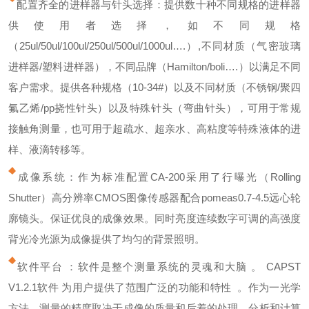
配置齐全的进样器与针头选择：提供数十种不同规格的进样器
供使用者选择，如不同规格
（25ul/50ul/100ul/250ul/500ul/1000ul….）,不同材质（气密玻璃
进样器/塑料进样器），不同品牌（Hamilton/boli….）以满足不同
客户需求。提供各种规格（10-34#）以及不同材质（不锈钢/聚四
氟乙烯/pp挠性针头）以及特殊针头（弯曲针头），可用于常规
接触角测量，也可用于超疏水、超亲水、高粘度等特殊液体的进
样、液滴转移等。
成像系统：作为标准配置CA-200采用了行曝光（Rolling
Shutter）高分辨率CMOS图像传感器配合pomeas0.7-4.5远心轮
廓镜头。保证优良的成像效果。同时亮度连续数字可调的高强度
背光冷光源为成像提供了均匀的背景照明。
软件平台 ：软件是整个测量系统的灵魂和大脑 。 CAPST
V1.2.1软件 为用户提供了范围广泛的功能和特性 。作为一光学
方法，测量的精度取决于成像的质量和后着的处理、分析和计算