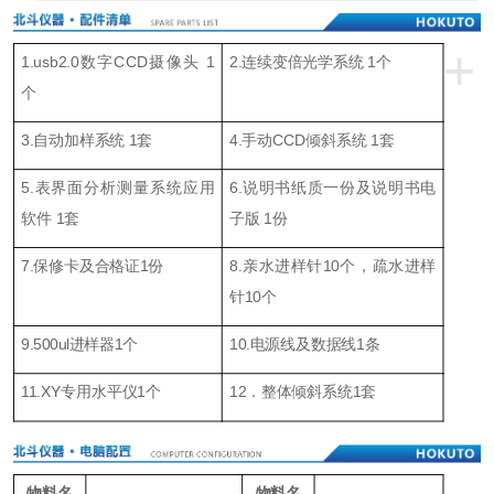
+
1.usb2.0数字CCD摄像头 1
2.连续变倍光学系统 1个
个
3.
自动
加样
系统
1
套
4.手动CCD
倾斜系统
1
套
5.
表界面
分析测量系统应用
6.说明书
纸质一份
及
说明书
电
软件 1
套
子版 1份
7.
保修卡及合格证1份
8.
亲水进样针
10
个，疏水进样
针
1
0个
9.500
u
l
进样器
1
个
10.
电源线及数据线1条
11.XY
专用水平仪1个
1
2
．整体倾斜系统1套
物料名
物料名