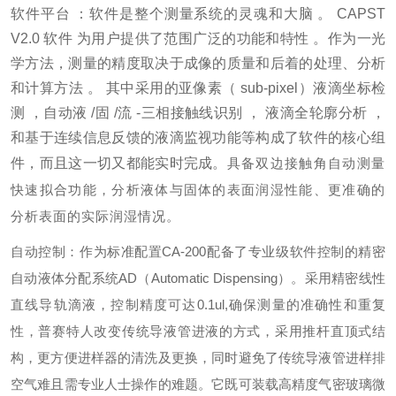
软件平台 ：软件是整个测量系统的灵魂和大脑 。 CAPST
V2.0 软件 为用户提供了范围广泛的功能和特性 。作为一光
学方法，测量的精度取决于成像的质量和后着的处理、分析
和计算方法 。 其中采用的亚像素（ sub-pixel）液滴坐标检
测 ，自动液 /固 /流 -三相接触线识别 ， 液滴全轮廓分析 ，
和基于连续信息反馈的液滴监视功能等构成了软件的核心组
件，而且这一切又都能实时完成。
具备双边接触角自动测量
快速拟合功能，分析液体与固体的表面润湿性能、更准确的
分析表面的实际润湿情况。
自动控制：作为标准配置CA-200配备了专业级软件控制的精密
自动液体分配系统AD（Automatic Dispensing）。采用精密线性
直线导轨滴液，控制精度可达0.1ul,确保测量的准确性和重复
性，普赛特人改变传统导液管进液的方式，采用推杆直顶式结
构，更方便进样器的清洗及更换，同时避免了传统导液管进样排
空气难且需专业人士操作的难题。它既可装载高精度气密玻璃微