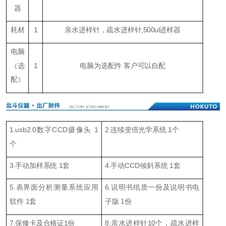
器
耗材
1
亲水进样针，疏水进样针,500ul进样器
电脑
（
选
1
电脑为选配件 客户可以自配
配
）
1.usb2.0数字CCD摄像头 1
2.连续变倍光学系统 1个
个
3.手动加样系统 1套
4.手动CCD倾斜系统 1套
5.表界面分析测量系统应用
6.说明书纸质一份及说明书电
软件 1套
子版 1份
7.保修卡及合格证1份
8.亲水进样针10个，疏水进样