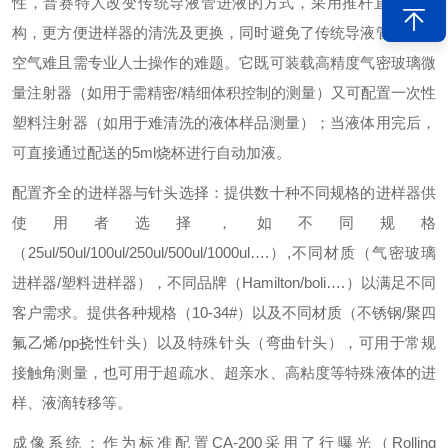
性，普赛特人改变传统导液管进液的方式，采用推杆直顶式结
构，更方便进样器的清洗及更换，同时避免了传统导液管进样排
空气难且需专业人士操作的难题。它既可装载高精度气密玻璃微
量注射器（如用于需精密/精细体积控制的测量）又可配置一次性
塑料注射器（如用于难清洗的液体样品测量）；当液体用完后，
可直接通过配送的5ml烧杯进行自动加液。
配置齐全的进样器与针头选择：提供数十种不同规格的进样器供
使用者选择，如不同规格
（25ul/50ul/100ul/250ul/500ul/1000ul….）,不同材质（气密玻璃
进样器/塑料进样器），不同品牌（Hamilton/boli….）以满足不同
客户需求。提供各种规格（10-34#）以及不同材质（不锈钢/聚四
氟乙烯/pp挠性针头）以及特殊针头（弯曲针头），可用于常规
接触角测量，也可用于超疏水、超亲水、高粘度等特殊液体的进
样、液滴转移等。
成像系统：作为标准配置CA-200采用了行曝光（Rolling