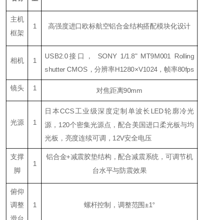
主机
1
高强度进口欧标航空铝合金结构搭配模块化设计
框架
USB2.0接口， SONY 1/1.8" MT9M001 Rolling
相机
1
shutter CMOS，分辨率H1280×V1024，帧率80fps
镜头
1
对焦距离90mm
日本CCS工业级深度定制单波长LED轮廓冷光
光源
1
源，120个密集光源点，配合美国进口柔光板与均
光板，亮度连续可调，12V安全电压
支撑
铝合金+减震胶垫结构，配合减震系统，可调节机
1
脚
台水平与防震效果
俯仰
调整
1
螺杆控制，调整范围±1°
滑台