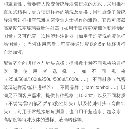
和重复性，普赛特人改变传统导液管进液的方式，采用推杆
直顶式结构，更方便进样器的清洗及更换，同时避免了传统
导液管进样排空气难且需专业人士操作的难题。它既可装载
高精度气密玻璃微量注射器（如用于需精密/精细体积控制的
测量）又可配置一次性塑料注射器（如用于难清洗的液体样
品测量）；当液体用完后，可直接通过配送的5ml烧杯进行
自动加液。
配置齐全的进样器与针头选择：提供数十种不同规格的进样
器供使用者选择，如不同规格
（25ul/50ul/100ul/250ul/500ul/1000ul….）,不同材质（气密
玻璃进样器/塑料进样器），不同品牌（Hamilton/boli….）以
满足不同客户需求。提供各种规格（10-34#）以及不同材质
（不锈钢/聚四氟乙烯/pp挠性针头）以及特殊针头（弯曲针
头），可用于常规接触角测量，也可用于超疏水、超亲水、
高粘度等特殊液体的进样、液滴转移等。