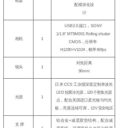
框架
配模块化设
计
USB2.0
接口，
SONY
1/1.8
"
MT9M001 Rolling shutter
相机
1
CMOS，
分辨
率
H1280×V1024
，帧率
80fps
对焦距离
镜头
1
90mm
日本
CCS
工业级深度定制单波长
LED
轮廓冷光源，120 个密集光源
光源
1
点，
配合美国进口柔光板与均光
板，亮度连续可调，
12V
安全电压
铝合金+减震胶垫结构，配合减
支撑