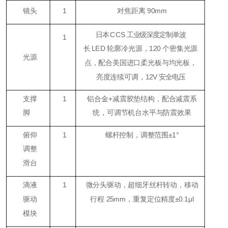
镜头
1
对焦距离 90mm
日本
CCS
工业级深度定制单波
1
长
LED
轮廓冷光源，
120
个密集光源
光源
点，配合美国进口柔光板与均光板，
亮度连续可调，
12V
安全电压
支撑
1
铝合金+减震胶垫结构，配合减震系
脚
统，可调节机台水平与防震效果
俯仰
1
螺杆控制，调整范围±1°
调整
滑台
滴液
1
微分头驱动，超细牙丝杆转动，移动
驱动
行程 25mm，重复定位精度±0.1μl
模块