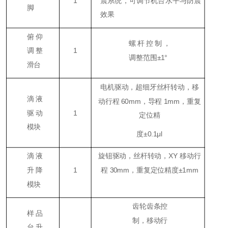
1
震系统，可调节机台水平与防震
脚
效果
俯仰
螺杆控制，
调整
1
调整范围±1°
滑台
电机驱动，超细牙丝杆转动，移
滴液
动行程 60mm，导程 1mm，重复
驱动
1
定位精
模块
度±0.1μl
滴液
旋钮驱动，丝杆转动，XY 移动行
升降
1
程 30mm，重复定位精度±1mm
模块
齿轮齿条控
样品
制，移动行
台升