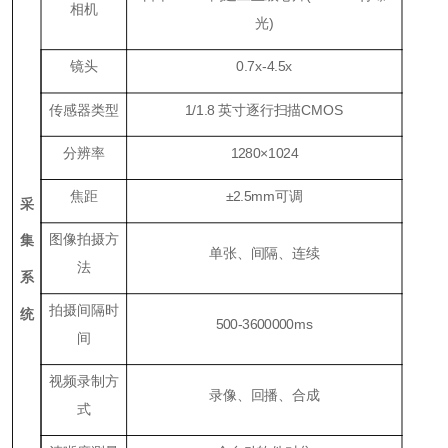
相机
光)
镜头
0.7x-4.5x
传感器类型
1/1.8 英寸逐行扫描CMOS
分辨率
1280×1024
焦距
±2.5mm可调
采
图像拍摄方
集
单张、间隔、连续
法
系
拍摄间隔时
统
500-3600000ms
间
视频录制方
录像、回播、合成
式