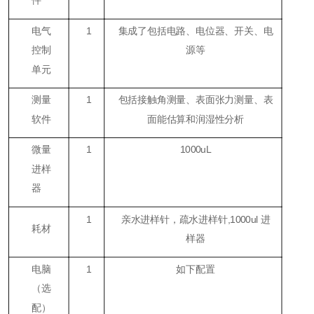
电气
1
集成了包括电路、电位器、开关、电
控制
源等
单元
测量
1
包括接触角测量、表面张力测量、表
软件
面能估算和润湿性分析
微量
1
1000uL
进样
器
1
亲水进样针，疏水进样针,1000ul 进
耗材
样器
电脑
1
如下配置
（
选
配
）