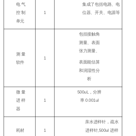
电气
集成了包括电路、电
控制
1
位器、开关、电源等
单元
包括接触角
测量、表面
张力测量、
测量
1
表面能估算
软件
和润湿性分
析
微量
500uL，分辨
进样
1
率 0.001ul
器
亲水进样针，疏水
耗材
1
进样针,500ul 进样