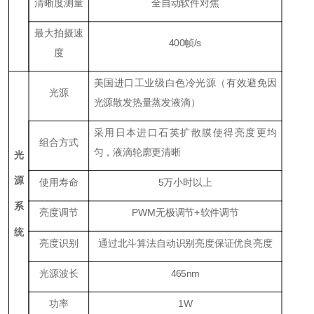
清晰度测量
全自动软件对焦
最大拍摄速
400帧/s
度
美国进口工业级白色冷光源（有效避免因
光源
光源散发热量蒸发液滴）
采用日本进口石英扩散膜使得亮度更均
组合方式
匀，液滴轮廓更清晰
光
源
使用寿命
5万小时以上
系
亮度调节
PWM无极调节+软件调节
统
亮度识别
通过北斗算法自动识别亮度保证优良亮度
光源波长
465nm
功率
1W