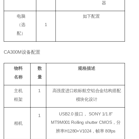
器
电脑
如下配置
（
选
1
配
）
CA300M设备配置
物料
数
规格描述
名称
量
主机
1
高强度进口欧标航空铝合金结构搭配
框架
模块化设计
USB2.0 接口， SONY 1/1.8"
1
MT9M001 Rolling shutter CMOS，分
相机
辨率H1280×V1024，帧率 80fps