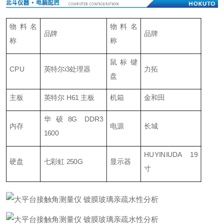
物料名
物料名
品牌
品牌
称
称
鼠标键
CPU
英特尔i3处理器
力拓
盘
主板
英特尔 H61 主板
机箱
金和田
华硕8G DDR3
内存
电源
长城
1600
HUYINIUDA 19
硬盘
七彩虹 250G
显示器
寸