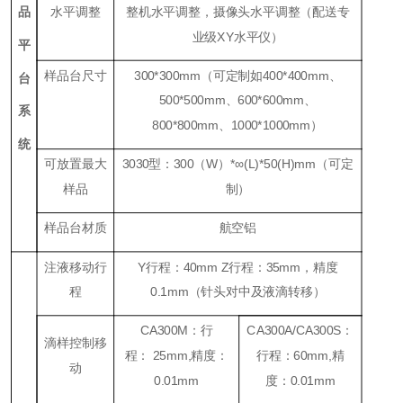
品
水平调整
整机水平调整，摄像头水平调整（配送专
业级
XY
水平仪）
平
样品台尺寸
300*300mm（可定制如400*400mm、
台
500*500mm、600*600mm、
系
800*800mm、1000*1000mm）
统
可放置最大
3030型：300（W）*∞(L)*50(H)mm（可定
样品
制）
样品台材质
航空铝
注液移动行
Y行程：40mm Z行程：35mm，精度
程
0.1mm（针头对中及液滴转移）
CA300M
：
行
CA300A/CA300S
：
滴样控制移
程
：
25mm,
精度
：
行程
：
60mm,
精
动
0.01mm
度
：
0.01mm