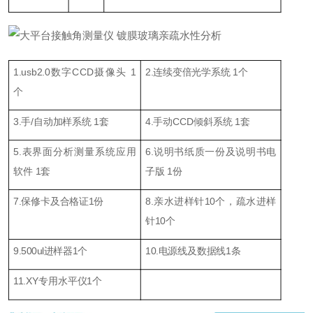
1.usb2.0数字CCD摄像头 1
2.连续变倍光学系统 1个
个
3.手/自动加样系统 1套
4.手动CCD倾斜系统 1套
5.表界面分析测量系统应用
6.说明书纸质一份及说明书电
软件 1套
子版 1份
7.保修卡及合格证1份
8.亲水进样针10个，疏水进样
针10个
9.500ul进样器1个
10.电源线及数据线1条
11.XY专用水平仪1个