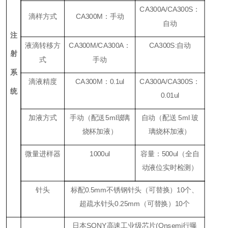
CA300A/CA300S
：
滴样方式
CA300M
：手动
自动
注
液滴转移方
CA300M/CA300A
：
CA300S:
自动
射
式
手动
系
滴液精度
CA300M
：
0.1ul
CA300A/CA300S
：
统
0.01ul
加液方式
手动（
配送
5ml
玻
璃
自动（配送 5ml 玻
烧杯加液）
璃烧杯加液）
微量进样器
1000ul
容量：
500ul
（全自
动液位实时检测）
针头
标配0.5mm不锈钢针头（可替换）10个、
超疏水针头0.25mm（可替换）10个
日本SONY高速工业级芯片(Onsemi行曝