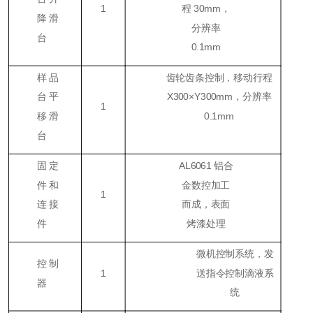
1
程 30mm，
降滑
分辨率
台
0.1mm
样品
齿轮齿条控制，移动行程
台平
X300×Y300mm，分辨率
1
移滑
0.1mm
台
固定
AL6061 铝合
件和
金数控加工
1
连接
而成，表面
件
烤漆处理
微机控制系统，发
控制
1
送指令控制滴液系
器
统