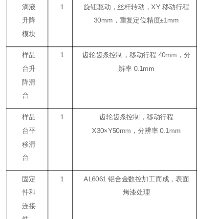
滴液
1
旋钮驱动，丝杆转动，XY 移动行程
升降
30mm，重复定位精度±1mm
模块
样品
1
齿轮齿条控制，移动行程 40mm，分
台升
辨率 0.1mm
降滑
台
样品
1
齿轮齿条控制，移动行程
台平
X30×Y50mm，分辨率 0.1mm
移滑
台
固定
1
AL6061 铝合金数控加工而成，表面
件和
烤漆处理
连接
件