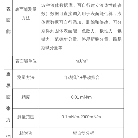
37种液体数据库，可自行建立液体性能参
表
表面能测量
数）数据可直接调入用于表面能估算，液
方法
面
体库数据可自行添加、删除和修改。可分
别得到固体表面能、色散力、极性力、氢
能
键力、范德华分量、路易斯酸分量、路易
斯碱分量等
表面能单位
mJ/m²
表
测量方法
自动拟合+手动拟合
界
面
精度
0.01 mN/m
张
测量范围
0.1mN/m-2000mN/m
力
粘附功
一键自动分析
润