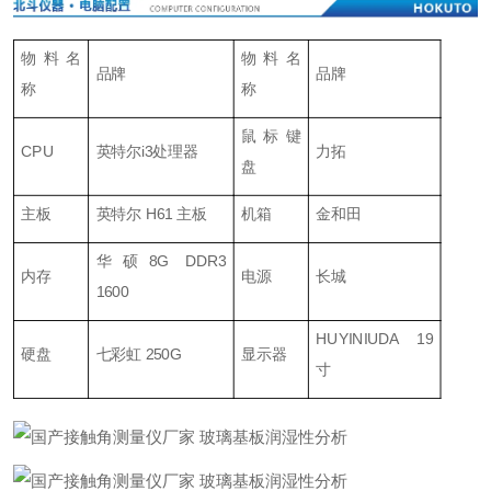
物料名
物料名
品牌
品牌
称
称
鼠标键
CPU
英特尔i3处理器
力拓
盘
主板
英特尔 H61 主板
机箱
金和田
华硕8G DDR3
内存
电源
长城
1600
HUYINIUDA 19
硬盘
七彩虹 250G
显示器
寸