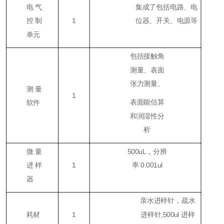
电气
集成了包括电路、电
控制
1
位器、开关、电源等
单元
包括接触角
测量、表面
张力测量、
测量
1
表面能估算
软件
和润湿性分
析
微量
500uL，分辨
进样
1
率 0.001ul
器
亲水进样针，疏水
耗材
1
进样针,500ul 进样