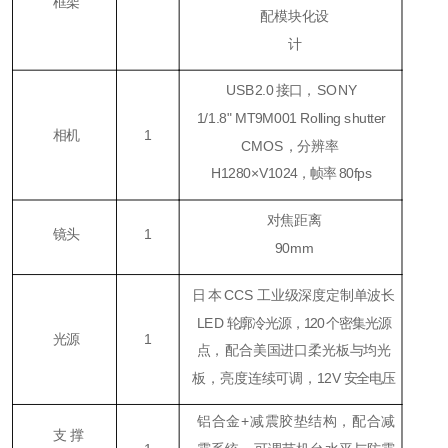
框架
配模块化设
计
USB2.0
接口，
SONY
1/1.8
"
MT9M001 Rolling shutter
相机
1
CMOS，
分辨
率
H1280×V1024
，帧率
80fps
对焦距离
镜头
1
90mm
日本
CCS
工业级深度定制单波长
LED
轮廓冷光源，120 个密集光源
光源
1
点，
配合美国进口柔光板与均光
板，亮度连续可调，
12V
安全电压
铝合金+减震胶垫结构，配合减
支撑