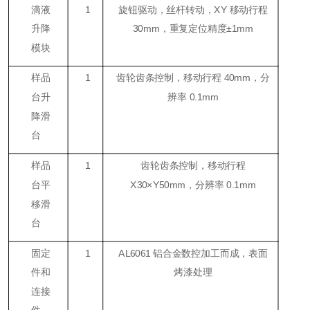
滴液
1
旋钮驱动，丝杆转动，XY 移动行程
升降
30mm，重复定位精度±1mm
模块
样品
1
齿轮齿条控制，移动行程 40mm，分
台升
辨率 0.1mm
降滑
台
样品
1
齿轮齿条控制，移动行程
台平
X30×Y50mm，分辨率 0.1mm
移滑
台
固定
1
AL6061 铝合金数控加工而成，表面
件和
烤漆处理
连接
件