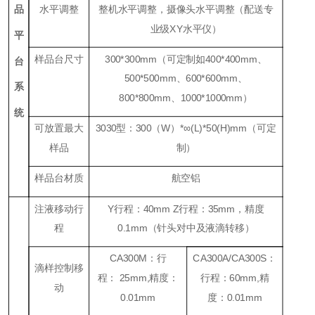
品
水平调整
整机水平调整，摄像头水平调整（配送专
业级
XY
水平仪）
平
样品台尺寸
300*300mm（可定制如400*400mm、
台
500*500mm、600*600mm、
系
800*800mm、1000*1000mm）
统
可放置最大
3030型：300（W）*∞(L)*50(H)mm（可定
样品
制）
样品台材质
航空铝
注液移动行
Y行程：40mm Z行程：35mm，精度
程
0.1mm（针头对中及液滴转移）
CA300M
：
行
CA300A/CA300S
：
滴样控制移
程
：
25mm,
精度
：
行程
：
60mm,
精
动
0.01mm
度
：
0.01mm