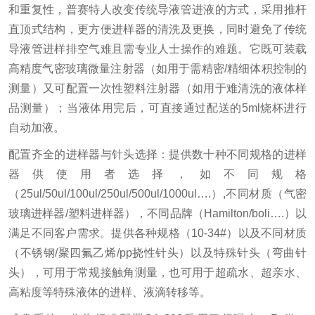
和重复性，普赛特人改变传统导液管进液的方式，采用推杆
直顶式结构，更方便进样器的清洗及更换，同时避免了传统
导液管进样排空气难且需专业人士操作的难题。它既可装载
高精度气密玻璃微量注射器（如用于需精密/精细体积控制的
测量）又可配置一次性塑料注射器（如用于难清洗的液体样
品测量）；当液体用完后，可直接通过配送的5ml烧杯进行
自动加液。
配置齐全的进样器与针头选择：提供数十种不同规格的进样
器供使用者选择，如不同规格
（25ul/50ul/100ul/250ul/500ul/1000ul….）,不同材质（气密
玻璃进样器/塑料进样器），不同品牌（Hamilton/boli….）以
满足不同客户需求。提供各种规格（10-34#）以及不同材质
（不锈钢/聚四氟乙烯/pp挠性针头）以及特殊针头（弯曲针
头），可用于常规接触角测量，也可用于超疏水、超亲水、
高粘度等特殊液体的进样、液滴转移等。