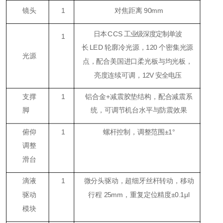
镜头
1
对焦距离 90mm
日本
CCS
工业级深度定制单波
1
长
LED
轮廓冷光源，
120
个密集光源
光源
点，配合美国进口柔光板与均光板，
亮度连续可调，
12V
安全电压
支撑
1
铝合金+减震胶垫结构，配合减震系
脚
统，可调节机台水平与防震效果
俯仰
1
螺杆控制，调整范围±1°
调整
滑台
滴液
1
微分头驱动，超细牙丝杆转动，移动
驱动
行程 25mm，重复定位精度±0.1μl
模块