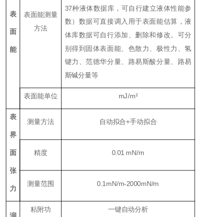
37种液体数据库，可自行建立液体性能参
表
表面能测量
数）数据可直接调入用于表面能估算，液
方法
面
体库数据可自行添加、删除和修改。可分
别得到固体表面能、色散力、极性力、氢
能
键力、范德华分量、路易斯酸分量、路易
斯碱分量等
表面能单位
mJ/m²
表
测量方法
自动拟合+手动拟合
界
面
精度
0.01 mN/m
张
测量范围
0.1mN/m-2000mN/m
力
粘附功
一键自动分析
润