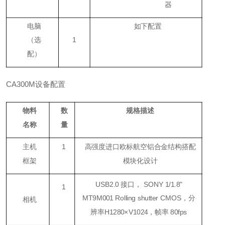
器
电脑
如下配置
（
选
1
配
）
CA300M设备配置
物料
数
规格描述
名称
量
主机
1
高强度进口欧标航空铝合金结构搭配
框架
模块化设计
USB2.0 接口， SONY 1/1.8"
1
MT9M001 Rolling shutter CMOS，分
相机
辨率H1280×V1024，帧率 80fps