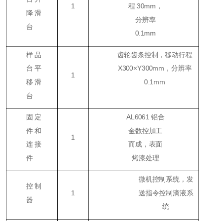
1
程 30mm，
降滑
分辨率
台
0.1mm
样品
齿轮齿条控制，移动行程
台平
X300×Y300mm，分辨率
1
移滑
0.1mm
台
固定
AL6061 铝合
件和
金数控加工
1
连接
而成，表面
件
烤漆处理
微机控制系统，发
控制
1
送指令控制滴液系
器
统