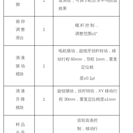
1
震系统，可调节机台水平与防震
脚
效果
俯仰
螺杆控制，
调整
1
调整范围±1°
滑台
电机驱动，超细牙丝杆转动，移
滴液
动行程 60mm，导程 1mm，重复
驱动
1
定位精
模块
度±0.1μl
滴液
旋钮驱动，丝杆转动，XY 移动行
升降
1
程 30mm，重复定位精度±1mm
模块
齿轮齿条控
样品
制，移动行
台升