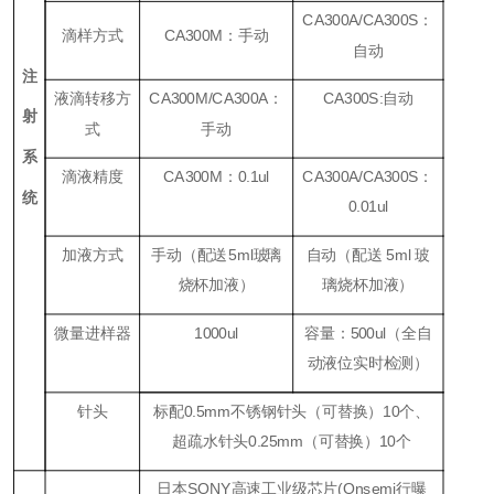
CA300A/CA300S
：
滴样方式
CA300M
：手动
自动
注
液滴转移方
CA300M/CA300A
：
CA300S:
自动
射
式
手动
系
滴液精度
CA300M
：
0.1ul
CA300A/CA300S
：
统
0.01ul
加液方式
手动（
配送
5ml
玻
璃
自动（配送 5ml 玻
烧杯加液）
璃烧杯加液）
微量进样器
1000ul
容量：
500ul
（全自
动液位实时检测）
针头
标配0.5mm不锈钢针头（可替换）10个、
超疏水针头0.25mm（可替换）10个
日本SONY高速工业级芯片(Onsemi行曝