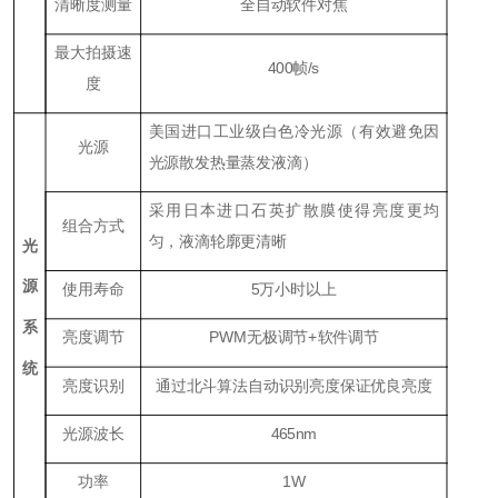
清晰度测量
全自动软件对焦
最大拍摄速
400帧/s
度
美国进口工业级白色冷光源（有效避免因
光源
光源散发热量蒸发液滴）
采用日本进口石英扩散膜使得亮度更均
组合方式
匀，液滴轮廓更清晰
光
源
使用寿命
5万小时以上
系
亮度调节
PWM无极调节+软件调节
统
亮度识别
通过北斗算法自动识别亮度保证优良亮度
光源波长
465nm
功率
1W