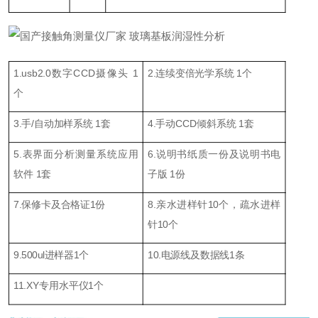
1.usb2.0数字CCD摄像头 1
2.连续变倍光学系统 1个
个
3.手/自动加样系统 1套
4.手动CCD倾斜系统 1套
5.表界面分析测量系统应用
6.说明书纸质一份及说明书电
软件 1套
子版 1份
7.保修卡及合格证1份
8.亲水进样针10个，疏水进样
针10个
9.500ul进样器1个
10.电源线及数据线1条
11.XY专用水平仪1个