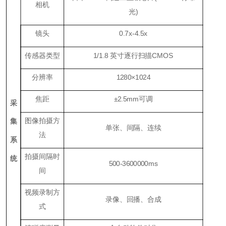
相机
光)
镜头
0.7x-4.5x
传感器类型
1/1.8 英寸逐行扫描CMOS
分辨率
1280×1024
焦距
±2.5mm可调
采
图像拍摄方
集
单张、间隔、连续
法
系
拍摄间隔时
统
500-3600000ms
间
视频录制方
录像、回播、合成
式