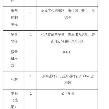
电气
1
集成了包括电路、电位器、开关、电
控制
源等
单元
测量
1
包括接触角测量、表面张力测量、表
软件
面能估算和润湿性分析
微量
1
1000uL
进样
器
1
亲水进样针，疏水进样针,1000ul 进
耗材
样器
电脑
1
如下配置
（
选
配
）